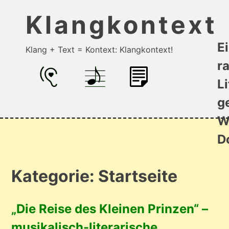
Klangkontext
Ei
Klang + Text = Kontext: Klangkontext!
r
Li
Skip
to
g
content
W
D
Kategorie:
Startseite
„Die Reise des Kleinen Prinzen“ –
musikalisch-literarische