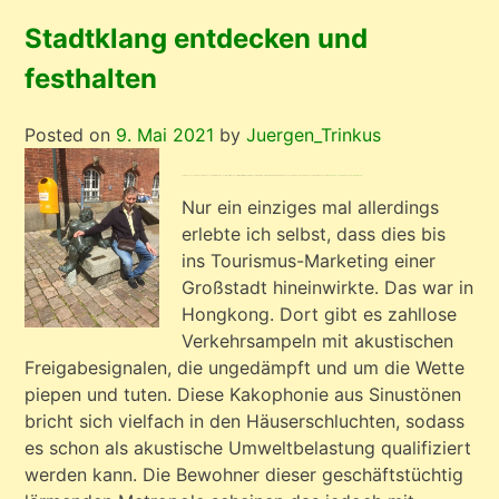
Schweden
hören
Stadtklang entdecken und
im
festhalten
Sommer
Posted on
9. Mai 2021
by
Juergen_Trinkus
Es gibt schon Leute, die das mit Leidenschaft betreiben, was unter Begriffen gefasst wird wie
Urban Sounds
oder
Soundscape
. Für mich ist ein wichtiger Bezugspunkt die Theorie und Praxis des Züricher Klangkünstlers
Andres Bosshard
. Siehe dazu
mehr weiter unten!
Nur ein einziges mal allerdings
erlebte ich selbst, dass dies bis
ins Tourismus-Marketing einer
Großstadt hineinwirkte. Das war in
Hongkong. Dort gibt es zahllose
Verkehrsampeln mit akustischen
Freigabesignalen, die ungedämpft und um die Wette
piepen und tuten. Diese Kakophonie aus Sinustönen
bricht sich vielfach in den Häuserschluchten, sodass
es schon als akustische Umweltbelastung qualifiziert
werden kann. Die Bewohner dieser geschäftstüchtig