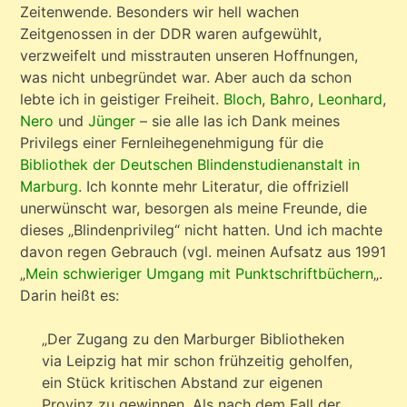
Zeitenwende. Besonders wir hell wachen
Zeitgenossen in der DDR waren aufgewühlt,
verzweifelt und misstrauten unseren Hoffnungen,
was nicht unbegründet war. Aber auch da schon
lebte ich in geistiger Freiheit.
Bloch
,
Bahro
,
Leonhard
,
Nero
und
Jünger
– sie alle las ich Dank meines
Privilegs einer Fernleihegenehmigung für die
Bibliothek der Deutschen Blindenstudienanstalt in
Marburg
. Ich konnte mehr Literatur, die offriziell
unerwünscht war, besorgen als meine Freunde, die
dieses „Blindenprivileg“ nicht hatten. Und ich machte
davon regen Gebrauch (vgl. meinen Aufsatz aus 1991
„
Mein schwieriger Umgang mit Punktschriftbüchern
„.
Darin heißt es:
„Der Zugang zu den Marburger Bibliotheken
via Leipzig hat mir schon frühzeitig geholfen,
ein Stück kritischen Abstand zur eigenen
Provinz zu gewinnen. Als nach dem Fall der