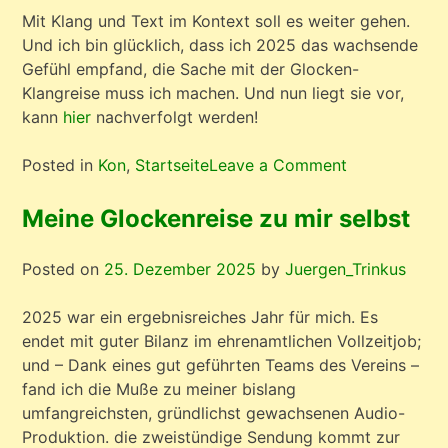
Mit Klang und Text im Kontext soll es weiter gehen.
Und ich bin glücklich, dass ich 2025 das wachsende
Gefühl empfand, die Sache mit der Glocken-
Klangreise muss ich machen. Und nun liegt sie vor,
kann
hier
nachverfolgt werden!
on
Posted in
Kon
,
Startseite
Leave a Comment
Zwischen
meinen
Meine Glockenreise zu mir selbst
Jahren
Posted on
25. Dezember 2025
by
Juergen_Trinkus
2025 war ein ergebnisreiches Jahr für mich. Es
endet mit guter Bilanz im ehrenamtlichen Vollzeitjob;
und – Dank eines gut geführten Teams des Vereins –
fand ich die Muße zu meiner bislang
umfangreichsten, gründlichst gewachsenen Audio-
Produktion. die zweistündige Sendung kommt zur