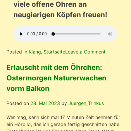
viele offene Ohren an
neugierigen Köpfen freuen!
on
Posted in
Klang
,
Startseite
Leave a Comment
Meine
Glockenrei
Erlauscht mit dem Öhrchen:
zu
Ostermorgen Naturerwachen
mir
selbst
vorm Balkon
Posted on
28. Mai 2023
by
Juergen_Trinkus
Wer mag, kann sich mal 17 Minuten Zeit nehmen für
ein Hörbild, das ich gerade fertig geschnitten habe.