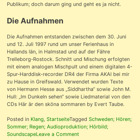
Publikum; doch darum ging und geht es ja nicht.
Die Aufnahmen
Die Aufnahmen entstanden zwischen dem 30. Juni
und 12. Juli 1997 rund um unser Ferienhaus in
Hallands län, in Halmstad und auf der Fähre
Trelleborg-Rostock. Schnitt und Mischung erfolgten
mit einem analogen Mischpult und einem digitalen 4-
Spur-Harddisk-recorder DR4 der Firma AKAI bei mir
zu Hause in Greifswald. Verwendet wurden Texte
von Hermann Hesse aus „Siddhartha“ sowie John M.
Hull: „Im Dunkeln sehen“ sowie Liedmaterial von den
CDs Här är den sköna sommaren by Evert Taube.
Posted in
Klang
,
Startseite
Tagged
Schweden; Hören;
Sommer; Regen; Audioproduktion; Hörbild;
on
Soundscape
Leave a Comment