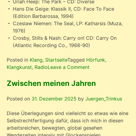
Uriah Heep: The Park – CD: Diverse
Hans Die Geige: Klassik II, CD: Face To Face
(Edition Barbarossa, 1994)
Czeslaw Niemen: The Seal, LP: Katharsis (Muza,
1976)
Crosby, Stills & Nash: Carry on! CD: Carry On
(Atlantic Recording Co., 1968-90)
Posted in
Klang
,
Startseite
Tagged
Hörfunk
,
on
Klangkunst
,
Radio
Leave a Comment
„Die
Reise
Zwischen meinen Jahren
des
Kleinen
Posted on
31. Dezember 2025
by
Juergen_Trinkus
Prinzen“
–
Diese Überlegungen sind vielleicht so etwas wie eine
musikalisch-
Selbstrechtfertigung dafür, dass ich mich in diesen
literarische
arbeitsreichen, bewegten, global gesehen
Symbiose
Wendezeiten intensiv mit Glockenspielen