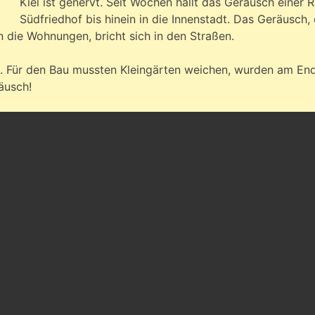
Kiel ist genervt. Seit Wochen hallt das Geräusch einer 
Südfriedhof bis hinein in die Innenstadt. Das Geräusc
n die Wohnungen, bricht sich in den Straßen.
. Für den Bau mussten Kleingärten weichen, wurden am End
äusch!