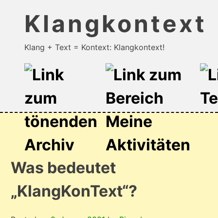
Klangkontext
Klang + Text = Kontext: Klangkontext!
Skip
to
content
Was bedeutet
„KlangKonText“?